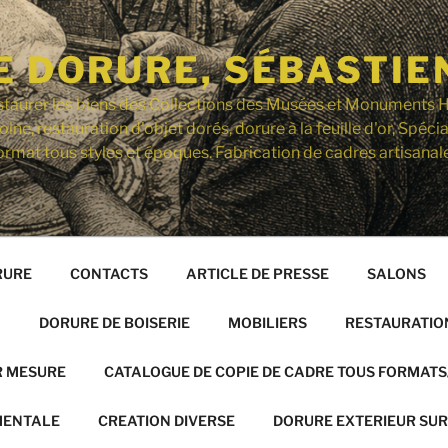
E DORURE, SÉBASTIE
staurer les biens des Collections des Musées et Monuments H
ine, restauration d'objet dorés, dorure à la feuille d'or, Spécia
rmat tous styles et époques. Fabrication de cadres artisanale
RURE
CONTACTS
ARTICLE DE PRESSE
SALONS
N
DORURE DE BOISERIE
MOBILIERS
RESTAURATIO
R MESURE
CATALOGUE DE COPIE DE CADRE TOUS FORMATS
MENTALE
CREATION DIVERSE
DORURE EXTERIEUR SU