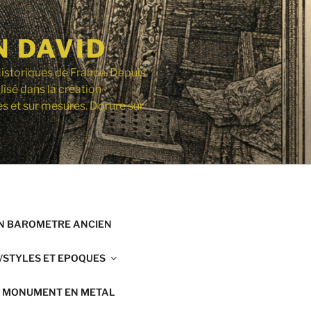
N DAVID
istoriques de France. Depuis
lisé dans la création
s et sur mesures. Dorure sur
N BAROMETRE ANCIEN
/STYLES ET EPOQUES
R MONUMENT EN METAL